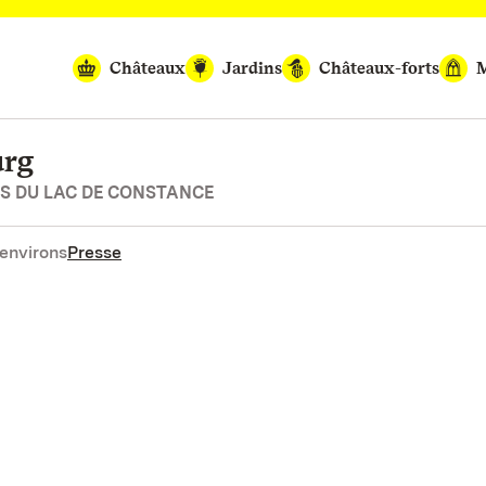
Châteaux
Jardins
Châteaux-forts
M
urg
ES DU LAC DE CONSTANCE
environs
Presse