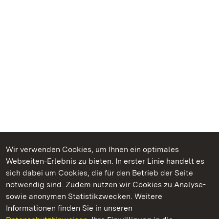
Wir verwenden Cookies, um Ihnen ein optimales
Webseiten-Erlebnis zu bieten. In erster Linie handelt es
Kommen. Staunen. Genießen.
sich dabei um Cookies, die für den Betrieb der Seite
notwendig sind. Zudem nutzen wir Cookies zu Analyse-
sowie anonymen Statistikzwecken. Weitere
Informationen finden Sie in unseren