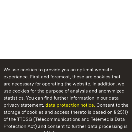
We use cookies to provide you an optimal website
experience. First and foremost, these are cookies that
are necessary for operating the website. In addition, we
use cookies for the purpose of analysis and anonymized
State Palaces and Gardens of Baden-Wuerttemberg
statistics. You can find further information in our data
privacy statement.
data protection notice.
Consent to the
storage of cookies and access thereto is based on § 25(1)
of the TTDSG (Telecommunications and Telemedia Data
Meersburg New Palace
Protection Act) and consent to further data processing is