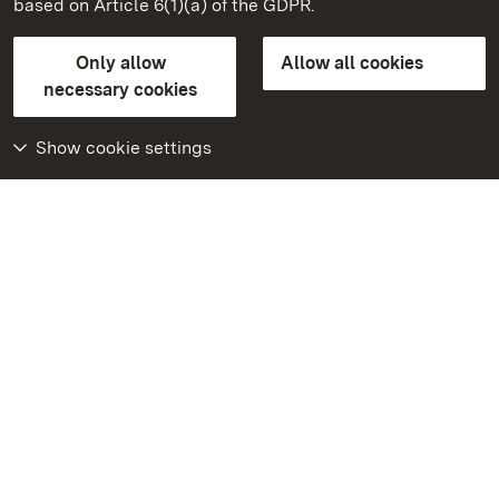
based on Article 6(1)(a) of the GDPR.
State Palaces and Gardens of Baden-Wuerttemberg
Only allow
Allow all cookies
Contact
FAQ
Masthead
Data protection
necessary cookies
Declaration on barrier-free access
BITV-konform (geprüfte Seiten)
Show cookie settings
More
Home
Monuments
Visit our Facebook
page
Visit our Instagram
page
Visit our YouTube
channel
Get to know our apps
Google Play Store
App Store for iPhone