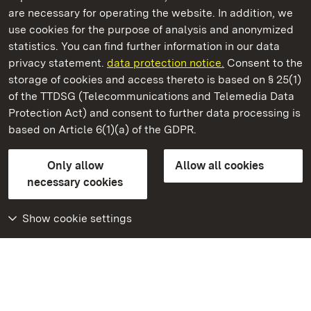
are necessary for operating the website. In addition, we
use cookies for the purpose of analysis and anonymized
State Palaces and Gardens of Baden-Wuerttemberg
statistics. You can find further information in our data
privacy statement.
data protection notice.
Consent to the
storage of cookies and access thereto is based on § 25(1)
of the TTDSG (Telecommunications and Telemedia Data
Meersburg New Palace
Protection Act) and consent to further data processing is
based on Article 6(1)(a) of the GDPR.
State Palaces and Gardens of Baden-Wuerttemberg
Only allow
Allow all cookies
Contact
FAQ
Masthead
Data protection
necessary cookies
Declaration on barrier-free access
BITV-konform (geprüfte Seiten)
Show cookie settings
More
Home
Monuments
Visit our Facebook