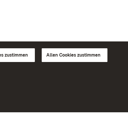
es zustimmen
Allen Cookies zustimmen
d Gärten
Weiteres
Portal
Monumente
Besuchen Sie uns auf Facebook