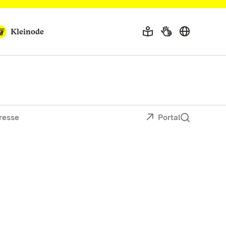
Kleinode
resse
Portal