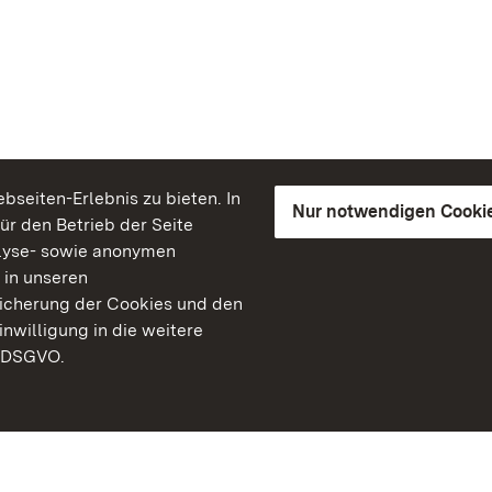
seiten-Erlebnis zu bieten. In
Nur notwendigen Cooki
für den Betrieb der Seite
lyse- sowie anonymen
 in unseren
peicherung der Cookies und den
inwilligung in die weitere
) DSGVO.
Staatliche Schlösser un
Baden-Württemberg
Kontakt
FAQ