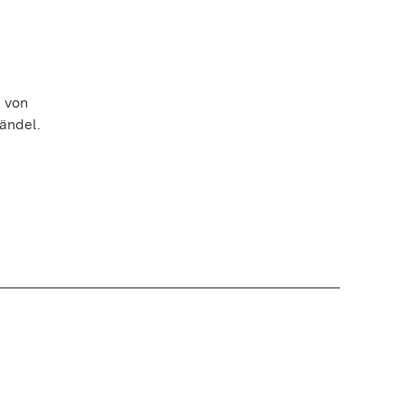
 von
ändel.