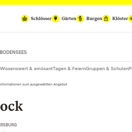
Schlösser
Gärten
Burgen
Klöster
 BODENSEES
Wissenswert & amüsant
Tagen & Feiern
Gruppen & Schulen
P
Informationen zum ausgewählten Angebot
rock
ERSBURG