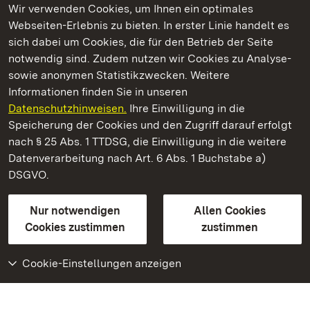
Wir verwenden Cookies, um Ihnen ein optimales
Webseiten-Erlebnis zu bieten. In erster Linie handelt es
Kommen. Staunen. Genießen.
sich dabei um Cookies, die für den Betrieb der Seite
notwendig sind. Zudem nutzen wir Cookies zu Analyse-
sowie anonymen Statistikzwecken. Weitere
Informationen finden Sie in unseren
Datenschutzhinweisen.
Ihre Einwilligung in die
Neues Schloss Meersburg
Speicherung der Cookies und den Zugriff darauf erfolgt
nach § 25 Abs. 1 TTDSG, die Einwilligung in die weitere
Staatliche Schlösser und Gärten Baden-Württemberg
Datenverarbeitung nach Art. 6 Abs. 1 Buchstabe a)
DSGVO.
Kontakt
FAQ
Impressum
Datenschutz
Gebärdensprache
Leichte Sprache
Erklärung zur Barrierefreiheit
Nur notwendigen
Allen Cookies
BITV-konform (geprüfte Seiten)
Cookies zustimmen
zustimmen
Cookie-Einstellungen anzeigen
Weiteres
Portal
Monumente