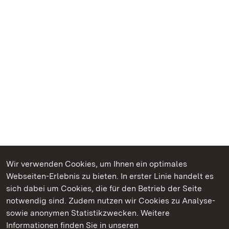
Wir verwenden Cookies, um Ihnen ein optimales
Webseiten-Erlebnis zu bieten. In erster Linie handelt es
Kommen. Staunen. Genießen.
sich dabei um Cookies, die für den Betrieb der Seite
notwendig sind. Zudem nutzen wir Cookies zu Analyse-
sowie anonymen Statistikzwecken. Weitere
Informationen finden Sie in unseren