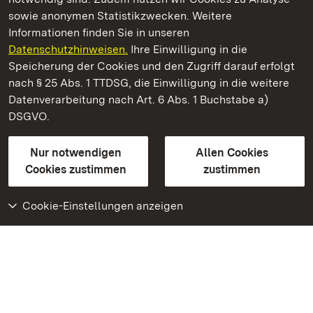
sowie anonymen Statistikzwecken. Weitere
Informationen finden Sie in unseren
Datenschutzhinweisen.
Ihre Einwilligung in die
Neues Schloss Meersburg
Speicherung der Cookies und den Zugriff darauf erfolgt
nach § 25 Abs. 1 TTDSG, die Einwilligung in die weitere
Staatliche Schlösser und Gärten Baden-Württemberg
Datenverarbeitung nach Art. 6 Abs. 1 Buchstabe a)
DSGVO.
Kontakt
FAQ
Impressum
Datenschutz
Gebärdensprache
Leichte Sprache
Erklärung zur Barrierefreiheit
Nur notwendigen
Allen Cookies
BITV-konform (geprüfte Seiten)
Cookies zustimmen
zustimmen
Cookie-Einstellungen anzeigen
Weiteres
Portal
Monumente
Besuchen Sie uns auf
Facebook
Besuchen Sie uns auf
Instagram
Besuchen Sie uns auf