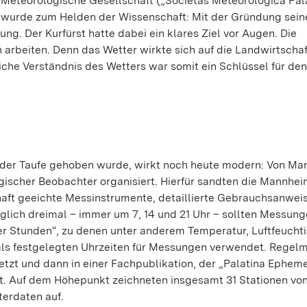
 Meteorologische Gesellschaft („Societas Meteorologica Pala
 wurde zum Helden der Wissenschaft: Mit der Gründung sein
g. Der Kurfürst hatte dabei ein klares Ziel vor Augen. Die
 arbeiten. Denn das Wetter wirkte sich auf die Landwirtschaf
che Verständnis des Wetters war somit ein Schlüssel für den
s der Taufe gehoben wurde, wirkt noch heute modern: Von M
gischer Beobachter organisiert. Hierfür sandten die Mannhei
chaft geeichte Messinstrumente, detaillierte Gebrauchsanwe
glich dreimal – immer um 7, 14 und 21 Uhr – sollten Messun
Stunden“, zu denen unter anderem Temperatur, Luftfeuchti
ls festgelegten Uhrzeiten für Messungen verwendet. Regel
zt und dann in einer Fachpublikation, der „Palatina Ephem
cht. Auf dem Höhepunkt zeichneten insgesamt 31 Stationen vo
terdaten auf.