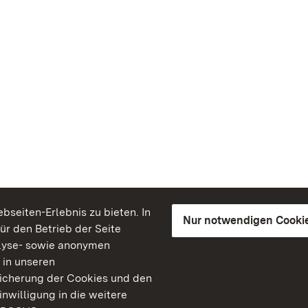
seiten-Erlebnis zu bieten. In
Nur notwendigen Cooki
für den Betrieb der Seite
lyse- sowie anonymen
 in unseren
peicherung der Cookies und den
inwilligung in die weitere