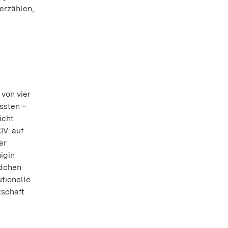
 erzählen,
 von vier
ssten –
icht
IV. auf
er
igin
ädchen
utionelle
tschaft