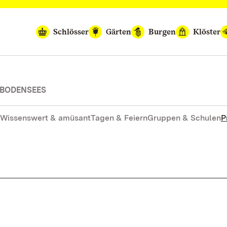
Schlösser
Gärten
Burgen
Klöster
 BODENSEES
Wissenswert & amüsant
Tagen & Feiern
Gruppen & Schulen
P