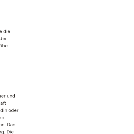
e die
 der
äbe.
ser und
aft
ldin oder
en
on. Das
ng. Die