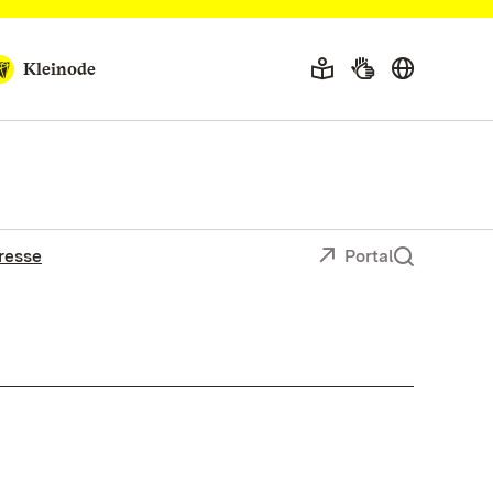
Kleinode
resse
Portal