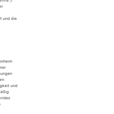
tina“).
er
t und die
annheim
mer
isungen
gen
gkeit und
mäßig
erides
n