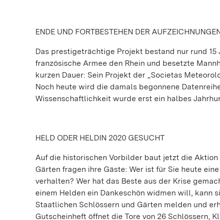
ENDE UND FORTBESTEHEN DER AUFZEICHNUNGE
Das prestigeträchtige Projekt bestand nur rund 15 
französische Armee den Rhein und besetzte Mannhei
kurzen Dauer: Sein Projekt der „Societas Meteorol
Noch heute wird die damals begonnene Datenreihe f
Wissenschaftlichkeit wurde erst ein halbes Jahrhun
HELD ODER HELDIN 2020 GESUCHT
Auf die historischen Vorbilder baut jetzt die Aktio
Gärten fragen ihre Gäste: Wer ist für Sie heute ein
verhalten? Wer hat das Beste aus der Krise gemach
einem Helden ein Dankeschön widmen will, kann si
Staatlichen Schlössern und Gärten melden und erh
Gutscheinheft öffnet die Tore von 26 Schlössern, K