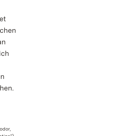
et
schen
an
ich
nn
hen.
odor,