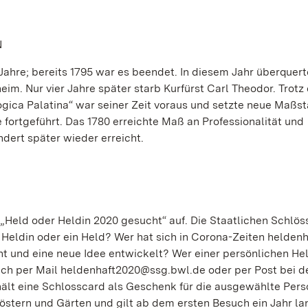
N
Jahre; bereits 1795 war es beendet. In diesem Jahr überquert
m. Nur vier Jahre später starb Kurfürst Carl Theodor. Trotz
ogica Palatina“ war seiner Zeit voraus und setzte neue Maßst
ortgeführt. Das 1780 erreichte Maß an Professionalität und
dert später wieder erreicht.
n „Held oder Heldin 2020 gesucht“ auf. Die Staatlichen Schlös
e Heldin oder ein Held? Wer hat sich in Corona-Zeiten heldenh
t und eine neue Idee entwickelt? Wer einer persönlichen He
ch per Mail heldenhaft2020@ssg.bwl.de oder per Post bei d
ält eine Schlosscard als Geschenk für die ausgewählte Pers
löstern und Gärten und gilt ab dem ersten Besuch ein Jahr la