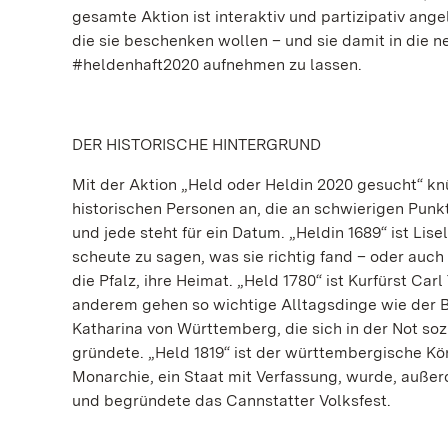
gesamte Aktion ist interaktiv und partizipativ ang
die sie beschenken wollen – und sie damit in die 
#heldenhaft2020 aufnehmen zu lassen.
DER HISTORISCHE HINTERGRUND
Mit der Aktion „Held oder Heldin 2020 gesucht“ knü
historischen Personen an, die an schwierigen Pun
und jede steht für ein Datum. „Heldin 1689“ ist Lise
scheute zu sagen, was sie richtig fand – oder auch
die Pfalz, ihre Heimat. „Held 1780“ ist Kurfürst Car
anderem gehen so wichtige Alltagsdinge wie der Bli
Katharina von Württemberg, die sich in der Not so
gründete. „Held 1819“ ist der württembergische Kön
Monarchie, ein Staat mit Verfassung, wurde, außerd
und begründete das Cannstatter Volksfest.