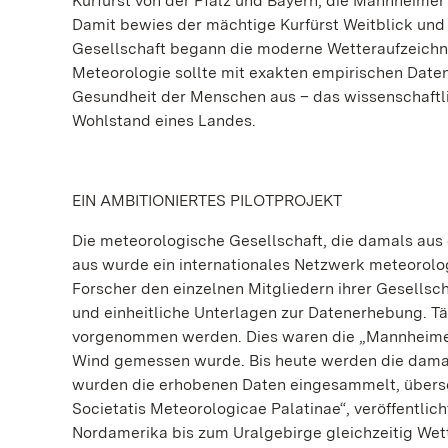
Kurfürst von der Pfalz und Bayern, die Mannheimer
Damit bewies der mächtige Kurfürst Weitblick und
Gesellschaft begann die moderne Wetteraufzeichnun
Meteorologie sollte mit exakten empirischen Daten
Gesundheit der Menschen aus – das wissenschaftli
Wohlstand eines Landes.
EIN AMBITIONIERTES PILOTPROJEKT
Die meteorologische Gesellschaft, die damals au
aus wurde ein internationales Netzwerk meteorolo
Forscher den einzelnen Mitgliedern ihrer Gesells
und einheitliche Unterlagen zur Datenerhebung. Tä
vorgenommen werden. Dies waren die „Mannheimer 
Wind gemessen wurde. Bis heute werden die dama
wurden die erhobenen Daten eingesammelt, überset
Societatis Meteorologicae Palatinae“, veröffentli
Nordamerika bis zum Uralgebirge gleichzeitig Wet