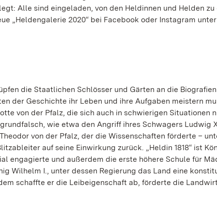
elegt: Alle sind eingeladen, von den Heldinnen und Helden zu
neue „Heldengalerie 2020“ bei Facebook oder Instagram unter
pfen die Staatlichen Schlösser und Gärten an die Biografien
kten der Geschichte ihr Leben und ihre Aufgaben meistern mu
lotte von der Pfalz, die sich auch in schwierigen Situationen n
 grundfalsch, wie etwa den Angriff ihres Schwagers Ludwig X
l Theodor von der Pfalz, der die Wissenschaften förderte – unt
tzableiter auf seine Einwirkung zurück. „Heldin 1818“ ist Kön
zial engagierte und außerdem die erste höhere Schule für M
ig Wilhelm I., unter dessen Regierung das Land eine konstit
em schaffte er die Leibeigenschaft ab, förderte die Landwir