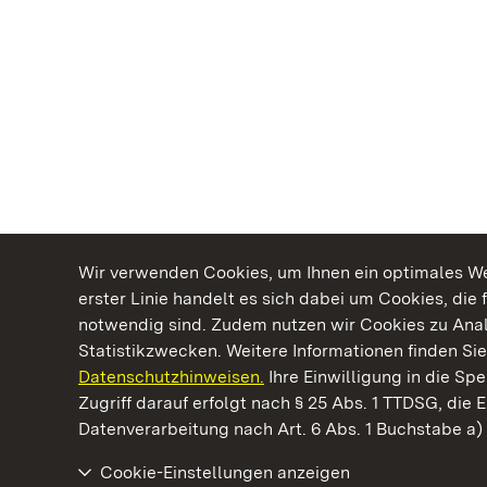
Wir verwenden Cookies, um Ihnen ein optimales Web
erster Linie handelt es sich dabei um Cookies, die 
notwendig sind. Zudem nutzen wir Cookies zu Ana
Statistikzwecken. Weitere Informationen finden Sie
Datenschutzhinweisen.
Ihre Einwilligung in die S
Kommen. Staunen. Genießen.
Zugriff darauf erfolgt nach § 25 Abs. 1 TTDSG, die E
Datenverarbeitung nach Art. 6 Abs. 1 Buchstabe a
Cookie-Einstellungen anzeigen