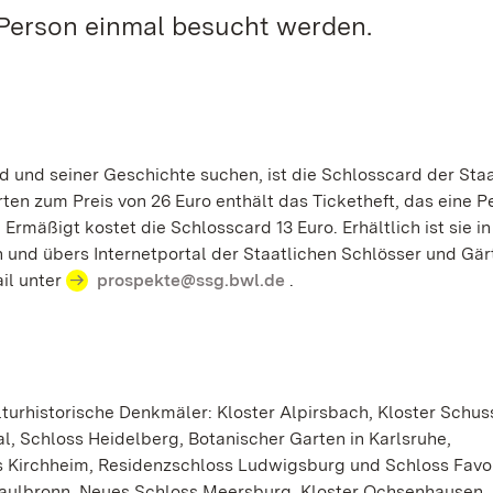
 Person einmal besucht werden.
d und seiner Geschichte suchen, ist die Schlosscard der Sta
rten zum Preis von 26 Euro enthält das Ticketheft, das eine P
Ermäßigt kostet die Schlosscard 13 Euro. Erhältlich ist sie in
und übers Internetportal der Staatlichen Schlösser und Gär
il unter
prospekte@ssg.bwl.de
.
ulturhistorische Denkmäler: Kloster Alpirsbach, Kloster Schus
, Schloss Heidelberg, Botanischer Garten in Karlsruhe,
s Kirchheim, Residenzschloss Ludwigsburg und Schloss Favo
aulbronn, Neues Schloss Meersburg, Kloster Ochsenhausen,