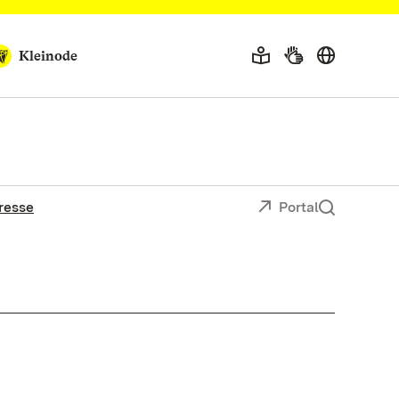
Kleinode
resse
Portal