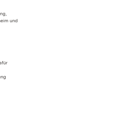
ng,
heim und
afür
ung