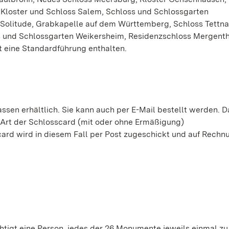
, Kloster und Schloss Salem, Schloss und Schlossgarten
 Solitude, Grabkapelle auf dem Württemberg, Schloss Tettna
ss und Schlossgarten Weikersheim, Residenzschloss Mergent
t eine Standardführung enthalten.
assen erhältlich. Sie kann auch per E-Mail bestellt werden. D
Art der Schlosscard (mit oder ohne Ermäßigung)
ard wird in diesem Fall per Post zugeschickt und auf Rechn
chtigt eine Person, jedes der 26 Monumente jeweils einmal zu