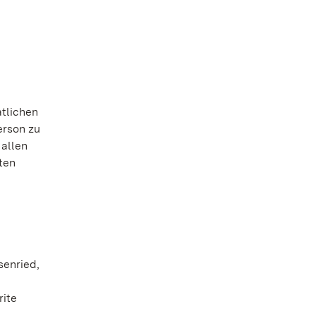
atlichen
erson zu
 allen
ten
senried,
rite