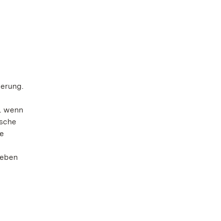
erung.
. wenn
ische
e
geben