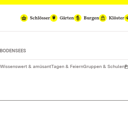
Schlösser
Gärten
Burgen
Klöster
 BODENSEES
Wissenswert & amüsant
Tagen & Feiern
Gruppen & Schulen
P