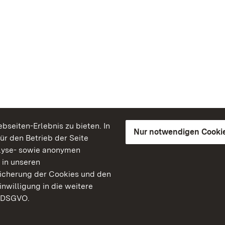
seiten-Erlebnis zu bieten. In
Nur notwendigen Cooki
für den Betrieb der Seite
lyse- sowie anonymen
 in unseren
peicherung der Cookies und den
inwilligung in die weitere
) DSGVO.
Staatliche Schlösser un
Baden-Württemberg