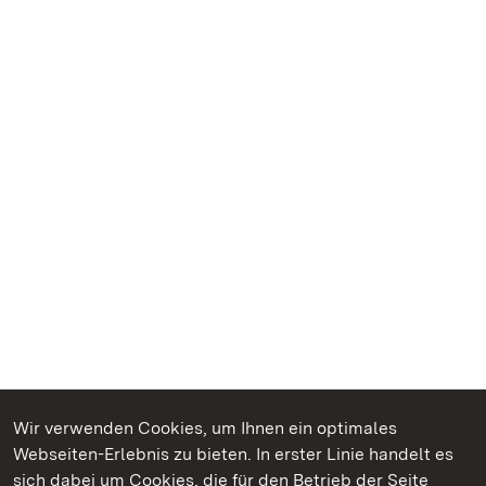
Wir verwenden Cookies, um Ihnen ein optimales
Webseiten-Erlebnis zu bieten. In erster Linie handelt es
Kommen. Staunen. Genießen.
sich dabei um Cookies, die für den Betrieb der Seite