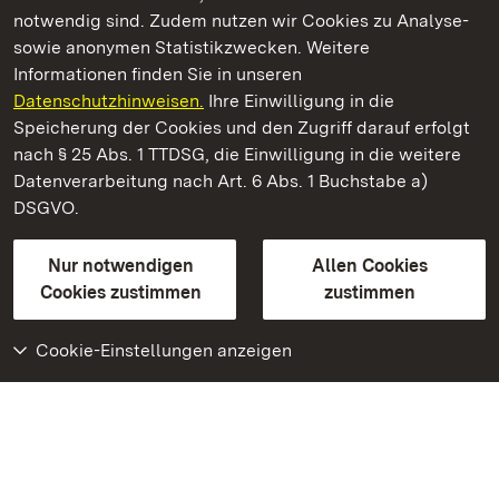
notwendig sind. Zudem nutzen wir Cookies zu Analyse-
sowie anonymen Statistikzwecken. Weitere
Informationen finden Sie in unseren
Datenschutzhinweisen.
Ihre Einwilligung in die
Neues Schloss Meersburg
Speicherung der Cookies und den Zugriff darauf erfolgt
nach § 25 Abs. 1 TTDSG, die Einwilligung in die weitere
Staatliche Schlösser und Gärten Baden-Württemberg
Datenverarbeitung nach Art. 6 Abs. 1 Buchstabe a)
DSGVO.
Kontakt
FAQ
Impressum
Datenschutz
Gebärdensprache
Leichte Sprache
Erklärung zur Barrierefreiheit
Nur notwendigen
Allen Cookies
BITV-konform (geprüfte Seiten)
Cookies zustimmen
zustimmen
Cookie-Einstellungen anzeigen
Weiteres
Portal
Monumente
Besuchen Sie uns auf
Facebook
Besuchen Sie uns auf
Instagram