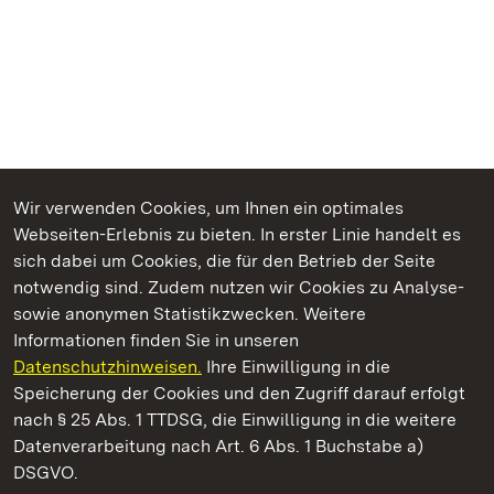
Wir verwenden Cookies, um Ihnen ein optimales
Webseiten-Erlebnis zu bieten. In erster Linie handelt es
Kommen. Staunen. Genießen.
sich dabei um Cookies, die für den Betrieb der Seite
notwendig sind. Zudem nutzen wir Cookies zu Analyse-
sowie anonymen Statistikzwecken. Weitere
Informationen finden Sie in unseren
Datenschutzhinweisen.
Ihre Einwilligung in die
Neues Schloss Meersburg
Speicherung der Cookies und den Zugriff darauf erfolgt
nach § 25 Abs. 1 TTDSG, die Einwilligung in die weitere
Staatliche Schlösser und Gärten Baden-Württemberg
Datenverarbeitung nach Art. 6 Abs. 1 Buchstabe a)
DSGVO.
Kontakt
FAQ
Impressum
Datenschutz