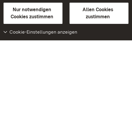
Gebärdensprache
Leichte Sprache
Erklärung zur Barrierefreiheit
Nur notwendigen
Allen Cookies
BITV-konform (geprüfte Seiten)
Cookies zustimmen
zustimmen
Cookie-Einstellungen anzeigen
Weiteres
Portal
Monumente
Besuchen Sie uns auf
Facebook
Besuchen Sie uns auf
Instagram
Besuchen Sie uns auf
Youtube
Lernen Sie unsere Apps
kennen
Google Play Store
App Store für iPhone