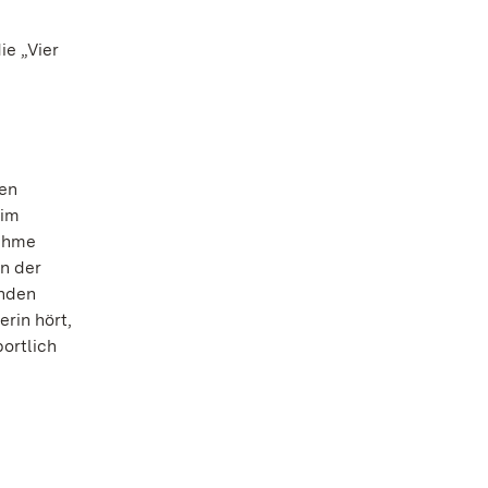
e „Vier
hen
 im
nehme
n der
enden
rin hört,
ortlich