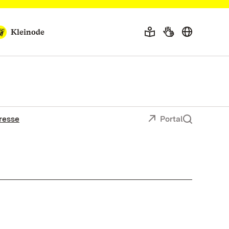
Kleinode
resse
Portal