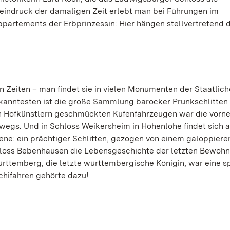
meindruck der damaligen Zeit erlebt man bei Führungen im
rtements der Erbprinzessin: Hier hängen stellvertretend di
n Zeiten – man findet sie in vielen Monumenten der Staatlic
anntesten ist die große Sammlung barocker Prunkschlitten
en Hofkünstlern geschmückten Kufenfahrzeugen war die vor
wegs. Und in Schloss Weikersheim in Hohenlohe findet sich a
ene: ein prächtiger Schlitten, gezogen von einem galoppier
hloss Bebenhausen die Lebensgeschichte der letzten Bewohne
rttemberg, die letzte württembergische Königin, war eine sp
chifahren gehörte dazu!