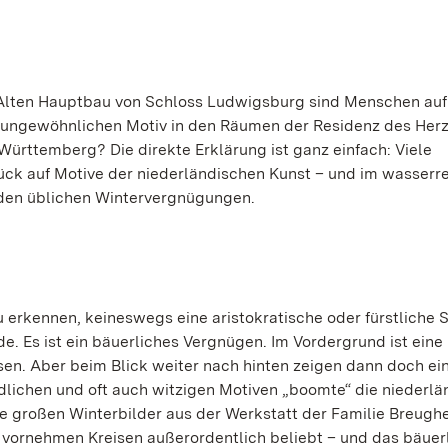
Alten Hauptbau von Schloss Ludwigsburg sind Menschen auf
 ungewöhnlichen Motiv in den Räumen der Residenz des Her
ürttemberg? Die direkte Erklärung ist ganz einfach: Viele
rück auf Motive der niederländischen Kunst – und im wasserr
u den üblichen Wintervergnügungen.
zu erkennen, keineswegs eine aristokratische oder fürstliche 
. Es ist ein bäuerliches Vergnügen. Im Vordergrund ist eine 
sen. Aber beim Blick weiter nach hinten zeigen dann doch ei
ndlichen und oft auch witzigen Motiven „boomte“ die niederl
e großen Winterbilder aus der Werkstatt der Familie Breughe
vornehmen Kreisen außerordentlich beliebt – und das bäuer