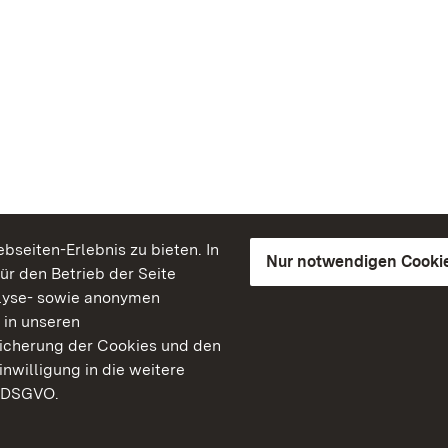
seiten-Erlebnis zu bieten. In
Nur notwendigen Cooki
für den Betrieb der Seite
lyse- sowie anonymen
 in unseren
peicherung der Cookies und den
inwilligung in die weitere
) DSGVO.
Staatliche Schlösser un
Baden-Württemberg