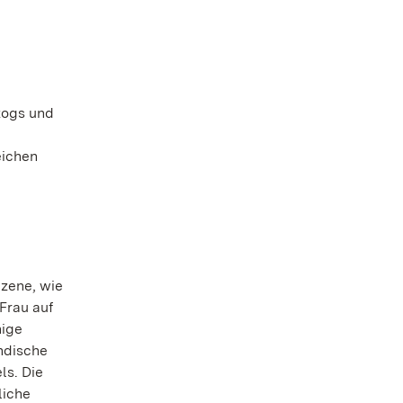
zogs und
eichen
Szene, wie
Frau auf
nige
ändische
ls. Die
liche