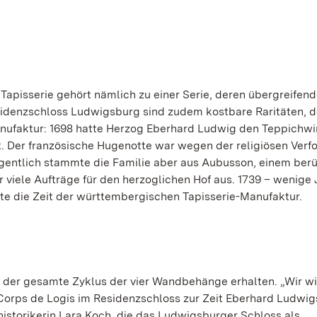
 Tapisserie gehört nämlich zu einer Serie, deren übergreife
esidenzschloss Ludwigsburg sind zudem kostbare Raritäten, d
nufaktur: 1698 hatte Herzog Eberhard Ludwig den Teppichwi
. Der französische Hugenotte war wegen der religiösen Verf
igentlich stammte die Familie aber aus Aubusson, einem be
r viele Aufträge für den herzoglichen Hof aus. 1739 – wenige
e die Zeit der württembergischen Tapisserie-Manufaktur.
 der gesamte Zyklus der vier Wandbehänge erhalten. „Wir w
Corps de Logis im Residenzschloss zur Zeit Eberhard Ludwig
historikerin Lara Koch, die das Ludwigsburger Schloss als