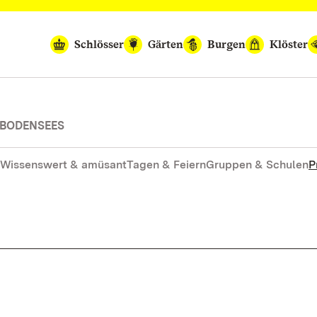
Schlösser
Gärten
Burgen
Klöster
 BODENSEES
Wissenswert & amüsant
Tagen & Feiern
Gruppen & Schulen
P