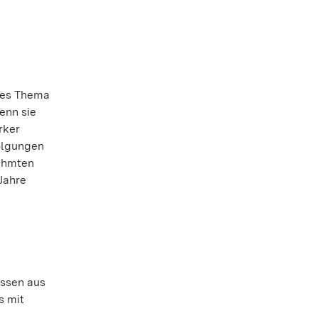
ndes Thema
enn sie
rker
olgungen
rühmten
 Jahre
issen aus
s mit