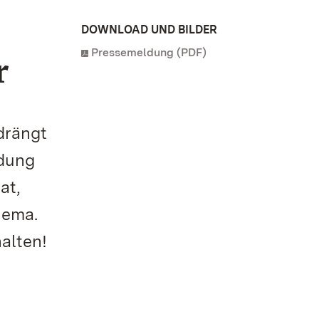
DOWNLOAD UND BILDER
Pressemeldung (PDF)
r
drängt
ndung
at,
hema.
alten!