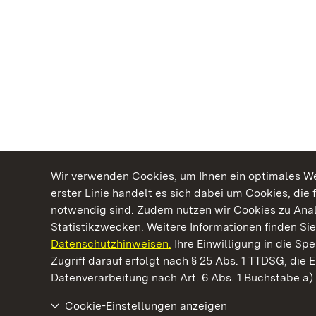
Wir verwenden Cookies, um Ihnen ein optimales Web
erster Linie handelt es sich dabei um Cookies, die 
notwendig sind. Zudem nutzen wir Cookies zu Ana
Statistikzwecken. Weitere Informationen finden Sie
Datenschutzhinweisen.
Ihre Einwilligung in die S
Kommen. Staunen. Genießen.
Zugriff darauf erfolgt nach § 25 Abs. 1 TTDSG, die E
Datenverarbeitung nach Art. 6 Abs. 1 Buchstabe a
Cookie-Einstellungen anzeigen