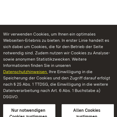
Wir verwenden Cookies, um Ihnen ein optimales
Webseiten-Erlebnis zu bieten. In erster Linie handelt es
Kommen. Staunen. Genießen.
sich dabei um Cookies, die für den Betrieb der Seite
notwendig sind. Zudem nutzen wir Cookies zu Analyse-
sowie anonymen Statistikzwecken. Weitere
Informationen finden Sie in unseren
Datenschutzhinweisen.
Ihre Einwilligung in die
Neues Schloss Meersburg
Speicherung der Cookies und den Zugriff darauf erfolgt
nach § 25 Abs. 1 TTDSG, die Einwilligung in die weitere
Staatliche Schlösser und Gärten Baden-Württemberg
Datenverarbeitung nach Art. 6 Abs. 1 Buchstabe a)
DSGVO.
Kontakt
FAQ
Impressum
Datenschutz
Gebärdensprache
Leichte Sprache
Erklärung zur Barrierefreiheit
Nur notwendigen
Allen Cookies
BITV-konform (geprüfte Seiten)
Cookies zustimmen
zustimmen