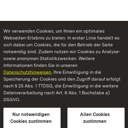
Wir verwenden Cookies, um Ihnen ein optimales
Webseiten-Erlebnis zu bieten. In erster Linie handelt es
Kommen. Staunen. Genießen.
sich dabei um Cookies, die für den Betrieb der Seite
notwendig sind. Zudem nutzen wir Cookies zu Analyse-
sowie anonymen Statistikzwecken. Weitere
Informationen finden Sie in unseren
Datenschutzhinweisen.
Ihre Einwilligung in die
Neues Schloss Meersburg
Speicherung der Cookies und den Zugriff darauf erfolgt
nach § 25 Abs. 1 TTDSG, die Einwilligung in die weitere
Staatliche Schlösser und Gärten Baden-Württemberg
Datenverarbeitung nach Art. 6 Abs. 1 Buchstabe a)
DSGVO.
Kontakt
FAQ
Impressum
Datenschutz
Gebärdensprache
Leichte Sprache
Erklärung zur Barrierefreiheit
Nur notwendigen
Allen Cookies
BITV-konform (geprüfte Seiten)
Cookies zustimmen
zustimmen