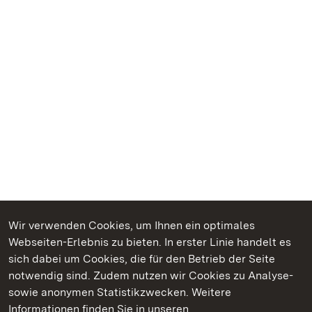
Wir verwenden Cookies, um Ihnen ein optimales
Webseiten-Erlebnis zu bieten. In erster Linie handelt es
Kommen. Staunen. Genießen.
sich dabei um Cookies, die für den Betrieb der Seite
notwendig sind. Zudem nutzen wir Cookies zu Analyse-
sowie anonymen Statistikzwecken. Weitere
Informationen finden Sie in unseren