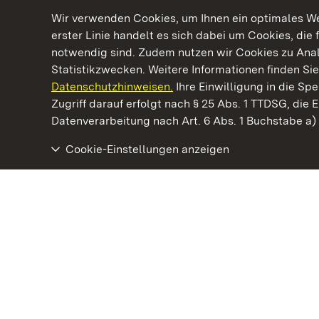
Wir verwenden Cookies, um Ihnen ein optimales Web
erster Linie handelt es sich dabei um Cookies, die 
notwendig sind. Zudem nutzen wir Cookies zu Ana
Statistikzwecken. Weitere Informationen finden Sie
Datenschutzhinweisen.
Ihre Einwilligung in die S
Kommen. Staunen. Genießen.
Zugriff darauf erfolgt nach § 25 Abs. 1 TTDSG, die E
Datenverarbeitung nach Art. 6 Abs. 1 Buchstabe a
Cookie-Einstellungen anzeigen
Neues Schloss Meersburg