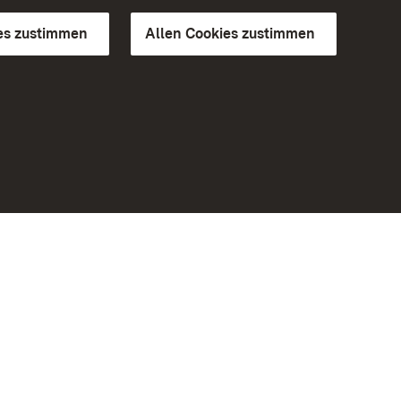
es zustimmen
Allen Cookies zustimmen
d Gärten
Weiteres
Portal
Monumente
Besuchen Sie uns auf Facebook
Besuchen Sie uns auf Instagram
Besuchen Sie uns auf Youtube
Lernen Sie unsere Apps kennen
iheit
Google Play Store
eiten)
App Store für iPhone