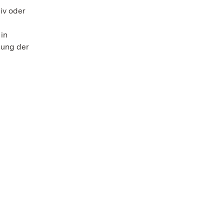
iv oder
in
tung der