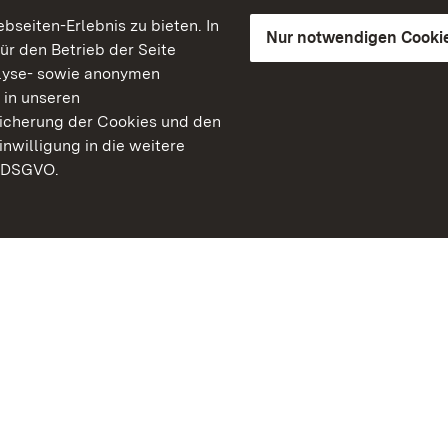
seiten-Erlebnis zu bieten. In
Nur notwendigen Cooki
für den Betrieb der Seite
lyse- sowie anonymen
 in unseren
peicherung der Cookies und den
inwilligung in die weitere
) DSGVO.
Staatliche Schlösser un
Baden-Württemberg
Kontakt
FAQ
Impressum
Datenschutz
Gebärdensprache
Leichte Sprache
Erklärung zur Barrierefre
BITV-konform (geprüfte S